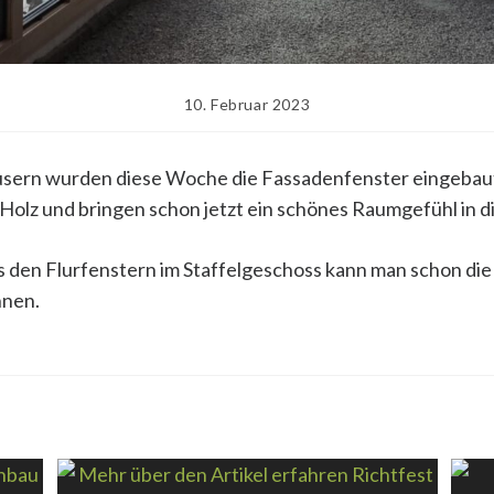
Beitrag
10. Februar 2023
veröffentlicht:
usern wurden diese Woche die Fassadenfenster eingebaut.
 Holz und bringen schon jetzt ein schönes Raumgefühl in di
us den Flurfenstern im Staffelgeschoss kann man schon d
hnen.