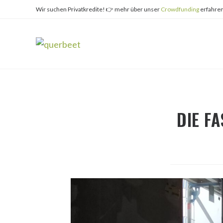
Zum
Wir suchen Privatkredite! 👉 mehr über unser
Crowdfunding
erfahren
Inhalt
springen
DIE F