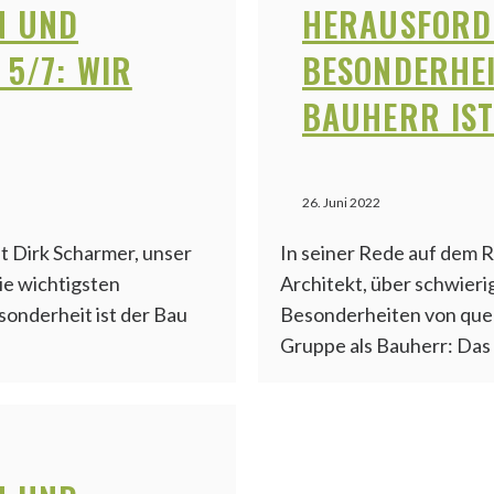
N UND
HERAUSFORD
 5/7: WIR
BESONDERHEI
BAUHERR IST
26. Juni 2022
ht Dirk Scharmer, unser
In seiner Rede auf dem R
ie wichtigsten
Architekt, über schwieri
onderheit ist der Bau
Besonderheiten von quer
Gruppe als Bauherr: Das 