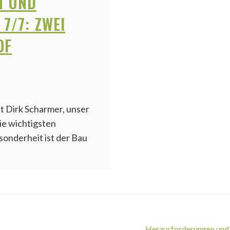
N UND
7/7: ZWEI
OF
ht Dirk Scharmer, unser
ie wichtigsten
onderheit ist der Bau
Herausforderungen und B