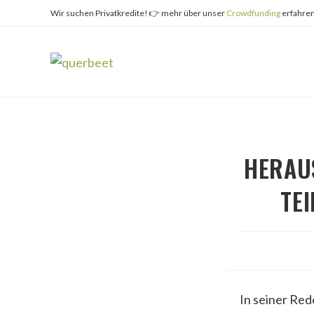
Zum
Wir suchen Privatkredite! 👉 mehr über unser
Crowdfunding
erfahren
Inhalt
springen
HERAU
TEI
In seiner Red