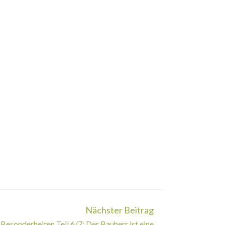
Nächster Beitrag
esonderheiten Teil 6/7: Der Bauherr ist eine