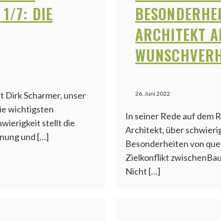
1/7: DIE
BESONDERHEI
ARCHITEKT A
WUNSCHVERH
ht Dirk Scharmer, unser
26. Juni 2022
ie wichtigsten
In seiner Rede auf dem R
ierigkeit stellt die
Architekt, über schwieri
anung und […]
Besonderheiten von querb
Zielkonflikt zwischenB
Nicht […]