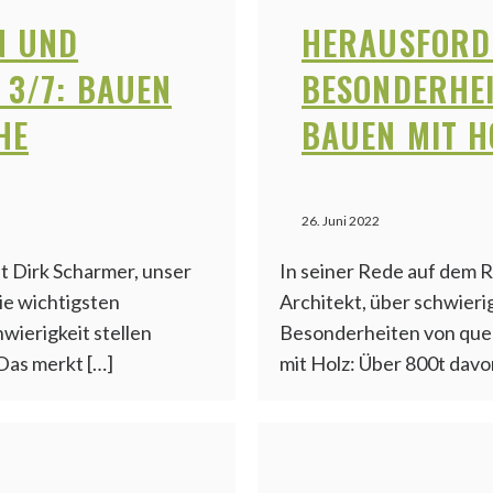
N UND
HERAUSFORD
 3/7: BAUEN
BESONDERHEI
HE
BAUEN MIT H
26. Juni 2022
ht Dirk Scharmer, unser
In seiner Rede auf dem R
ie wichtigsten
Architekt, über schwieri
wierigkeit stellen
Besonderheiten von quer
Das merkt […]
mit Holz: Über 800t davo