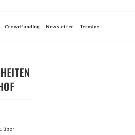
Crowdfunding
Newsletter
Termine
Website-
Suche
HEITEN
 HOF
umschalten
t, über